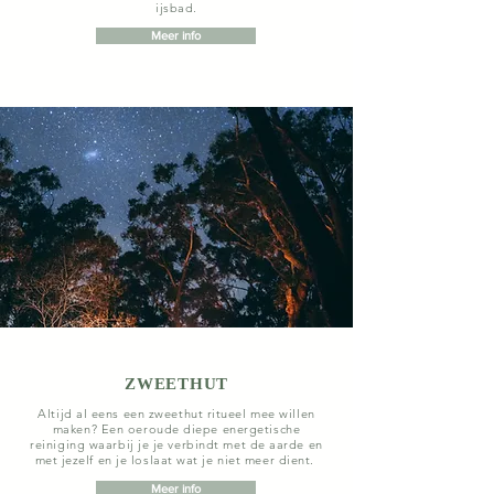
ijsbad.
Meer info
ZWEETHUT
Altijd al eens een zweethut ritueel mee willen
maken? Een oeroude diepe energetische
reiniging waarbij je je verbindt met de aarde en
met jezelf en je loslaat wat je niet meer dient.
Meer info