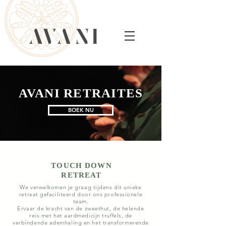
AVANI RETRAITES
BOEK NU
TOUCH DOWN
RETREAT
We verwelkomen je graag tijdens dit unieke
retreat gefaciliteerd door ons professionele
team.
Ervaar de kracht van de zweethut, de helende
reis met het aardmedicijn truffels, de
verbindende ademhaling en het transformerende