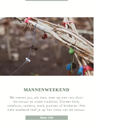
MANNENWEEKEND
We nemen jou, als man, mee op een reis door
de natuur en oude tradities. Zonder klok,
telefoon, camera, werk, partner of kinderen. Het
hele weekend leef je op het ritme van de natuur.
Meer info