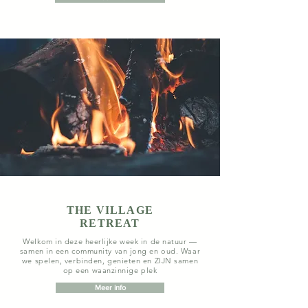
THE VILLAGE
RETREAT
Welkom in deze heerlijke week in de natuur —
samen in een community van jong en oud. Waar
we spelen, verbinden, genieten en ZIJN samen
op een waanzinnige plek
Meer info