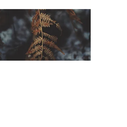
EARTH YOUR
VOICE RETREAT
Een warme ontmoeting in de zweethut en het
vuur.
Dit oeroude ritueel kan je lichaam en geest
reinigen van alles wat niet meer nodig is. Je
gaat je weer herinneren wie je werkelijk bent en
herkennen hoe je altijd hebt geleefd.
Meer info